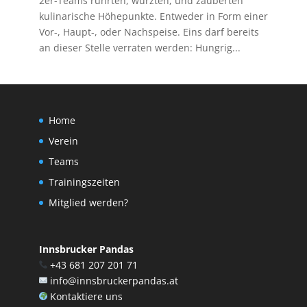
2er-Teams rührten, würzten, und zauberten
kulinarische Höhepunkte. Entweder in Form einer
Vor-, Haupt-, oder Nachspeise. Eins darf bereits
an dieser Stelle verraten werden: Hungrig...
Home
Verein
Teams
Trainingszeiten
Mitglied werden?
Innsbrucker Pandas
+43 681 207 201 71
info@innsbruckerpandas.at
Kontaktiere uns