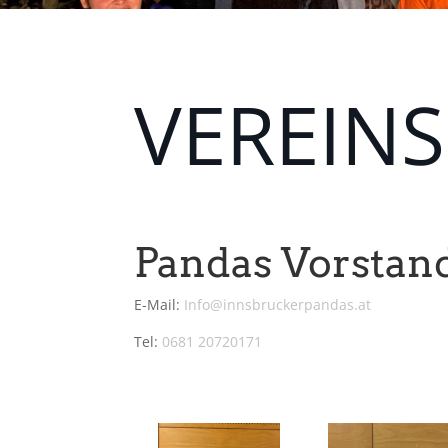
VEREIN
Pandas Vorstan
E-Mail:
Info@innsbruckerpandas.at
Tel:
0681 20720171