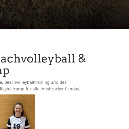
achvolleyball &
mp
e, Beachvolleyballtraining und des
leyballcamp für alle Innsbrucker Pandas.