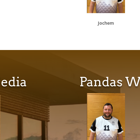
Jochem
Media
Pandas W