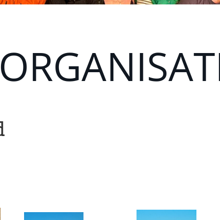
SORGANISAT
d