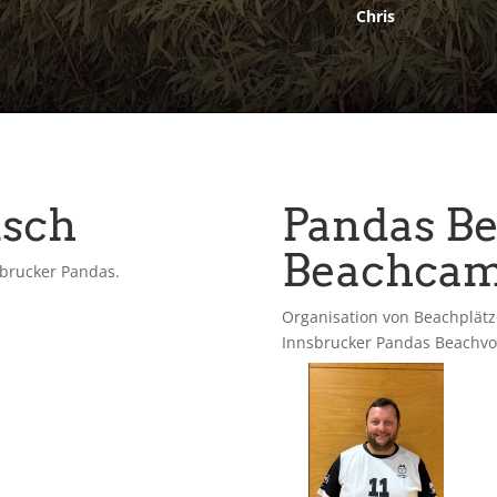
Chris
isch
Pandas Be
Beachca
sbrucker Pandas.
Organisation von Beachplätz
Innsbrucker Pandas Beachvol