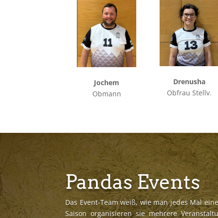
Drenusha
Jochem
Obfrau Stellv.
Obmann
Pandas Events
Das Event-Team weiß, wie man jedes Mal eine t
Saison organisieren sie mehrere Veranstal