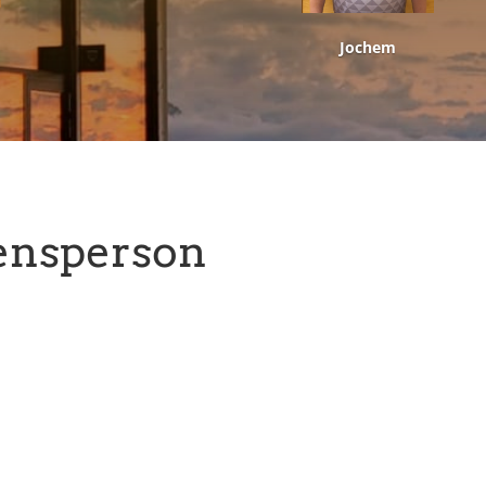
Jochem
ensperson