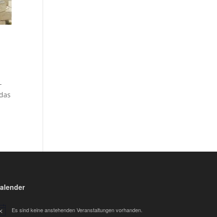
-
ndas
alender
Es sind keine anstehenden Veranstaltungen vorhanden.
nweis