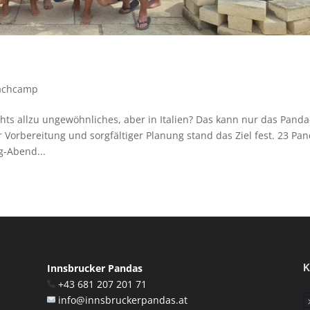
achcamp
ts allzu ungewöhnliches, aber in Italien? Das kann nur das Panda
Vorbereitung und sorgfältiger Planung stand das Ziel fest. 23 Pa
g-Abend...
K
Innsbrucker Pandas
+43 681 207 201 71
info@innsbruckerpandas.at
Hi