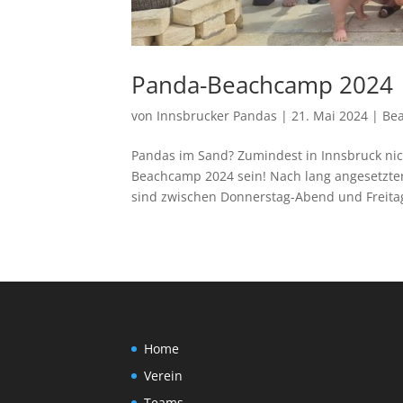
Panda-Beachcamp 2024
von
Innsbrucker Pandas
|
21. Mai 2024
|
Be
Pandas im Sand? Zumindest in Innsbruck nich
Beachcamp 2024 sein! Nach lang angesetzter 
sind zwischen Donnerstag-Abend und Freita
Home
Verein
Teams