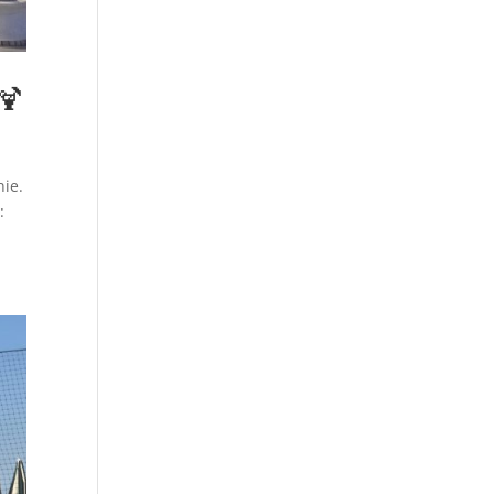
🍹
ie.
: