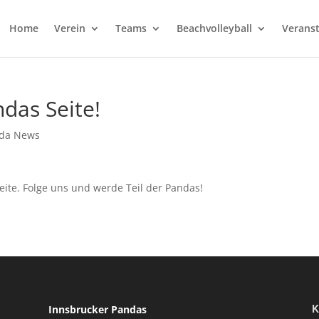
Home
Verein
Teams
Beachvolleyball
Verans
das Seite!
da News
ite. Folge uns und werde Teil der Pandas!
K
Innsbrucker Pandas