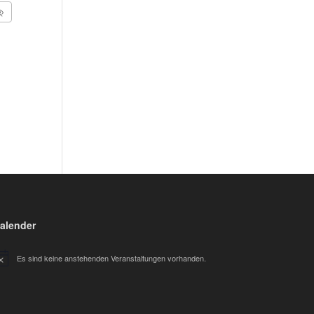
alender
Es sind keine anstehenden Veranstaltungen vorhanden.
nweis