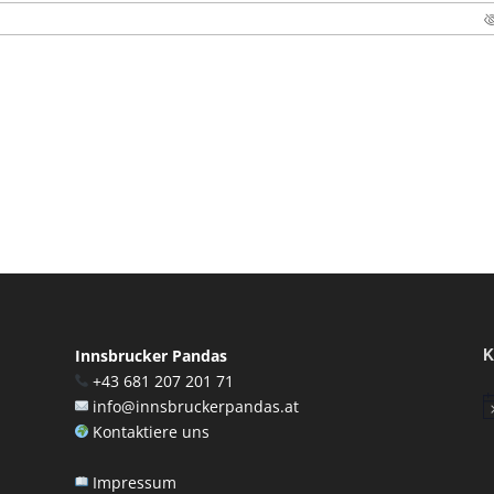
K
Innsbrucker Pandas
+43 681 207 201 71
info@innsbruckerpandas.at
Hi
Kontaktiere uns
Impressum