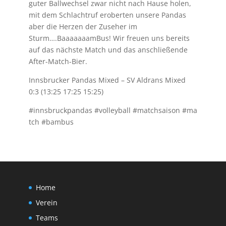
guter Ballwechsel zwar nicht nach Hause holen,
mit dem Schlachtruf eroberten unsere Pandas
aber die Herzen der Zuseher im
Sturm….BaaaaaaamBus! Wir freuen uns bereits
auf das nächste Match und das anschließende
After-Match-Bier.
Innsbrucker Pandas Mixed – SV Aldrans Mixed
0:3 (13:25 17:25 15:25)
#innsbruckpandas #volleyball #matchsaison #ma
tch #bambus
Home
Verein
Teams