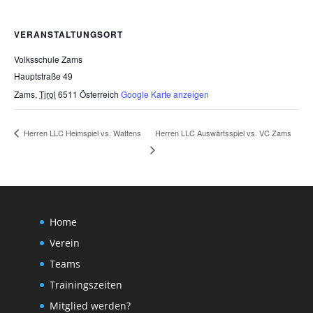
VERANSTALTUNGSORT
Volksschule Zams
Hauptstraße 49
Zams
,
Tirol
6511
Österreich
Google Karte anzeigen
Herren LLC Auswärtsspiel vs. VC Zams
Herren LLC Heimspiel vs. Wattens
Home
Verein
Teams
Trainingszeiten
Mitglied werden?