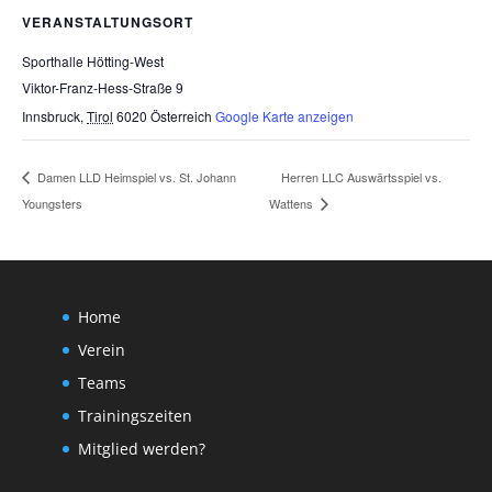
VERANSTALTUNGSORT
Sporthalle Hötting-West
Viktor-Franz-Hess-Straße 9
Innsbruck
,
Tirol
6020
Österreich
Google Karte anzeigen
Herren LLC Auswärtsspiel vs.
Damen LLD Heimspiel vs. St. Johann
Youngsters
Wattens
Home
Verein
Teams
Trainingszeiten
Mitglied werden?