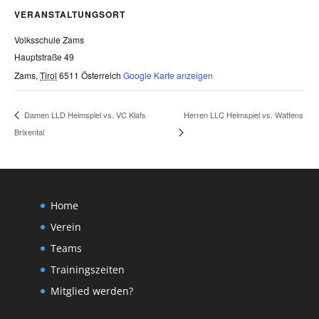
VERANSTALTUNGSORT
Volksschule Zams
Hauptstraße 49
Zams
,
Tirol
6511
Österreich
Google Karte anzeigen
Herren LLC Heimspiel vs. Wattens
Damen LLD Heimspiel vs. VC Klafs
Brixental
Home
Verein
Teams
Trainingszeiten
Mitglied werden?