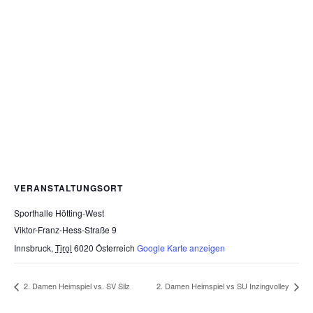
VERANSTALTUNGSORT
Sporthalle Hötting-West
Viktor-Franz-Hess-Straße 9
Innsbruck
,
Tirol
6020
Österreich
Google Karte anzeigen
2. Damen Heimspiel vs. SV Silz
2. Damen Heimspiel vs SU Inzingvolley