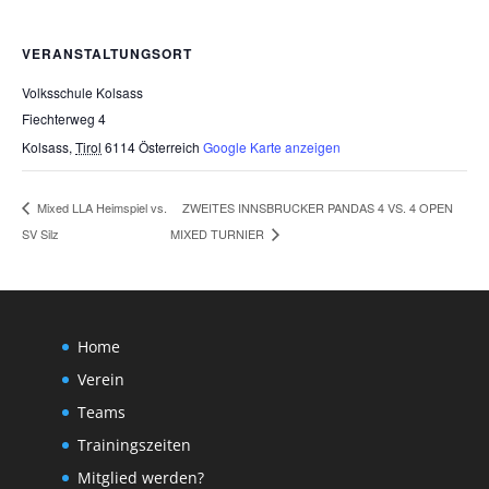
VERANSTALTUNGSORT
Volksschule Kolsass
Fiechterweg 4
Kolsass
,
Tirol
6114
Österreich
Google Karte anzeigen
ZWEITES INNSBRUCKER PANDAS 4 VS. 4 OPEN
Mixed LLA Heimspiel vs.
SV Silz
MIXED TURNIER
Home
Verein
Teams
Trainingszeiten
Mitglied werden?