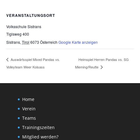
VERANSTALTUNGSORT
Volksschule Sistrans
Tiglsweg 400
Sistrans
,
Tirol
6073
Österreich
Google Karte anzeigen
Heimspiel Herren Pandas vs. SG
Auswärtsspiel Mixed Pandas vs.
Volleyteam Weer Kolsass
Mieming/Reutte
Home
Verein
Teams
Trainingszeiten
Mitglied werden?