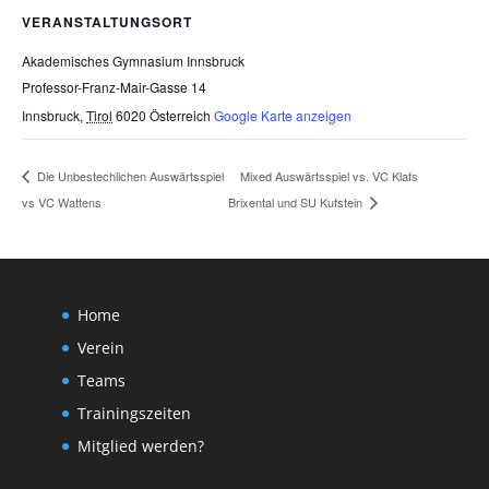
VERANSTALTUNGSORT
Akademisches Gymnasium Innsbruck
Professor-Franz-Mair-Gasse 14
Innsbruck
,
Tirol
6020
Österreich
Google Karte anzeigen
Mixed Auswärtsspiel vs. VC Klafs
Die Unbestechlichen Auswärtsspiel
vs VC Wattens
Brixental und SU Kufstein
Home
Verein
Teams
Trainingszeiten
Mitglied werden?