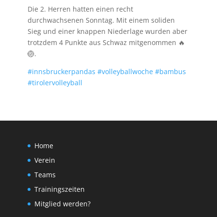
Die 2. Herren hatten einen recht
durchwachsenen Sonntag. Mit einem soliden
Sieg und einer knappen Niederlage wurden aber
trotzdem 4 Punkte aus Schwaz mitgenommen 🔥
🏐.
#innsbruckerpandas
#volleyballwoche
#bambus
#tirolervolleyball
Home
Verein
Teams
Trainingszeiten
Mitglied werden?