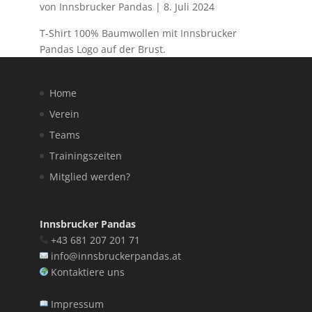
von
Innsbrucker Pandas
|
8. Juli 2024
T-Shirt 100% Baumwollen mit Innsbrucker
Pandas Logo auf der Brust.
Home
Verein
Teams
Trainingszeiten
Mitglied werden?
Innsbrucker Pandas
+43 681 207 201 71
info@innsbruckerpandas.at
Kontaktiere uns
Impressum