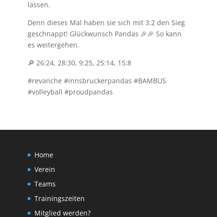
lassen.
Denn dieses Mal haben sie sich mit 3:2 den Sieg
geschnappt! Glückwunsch Pandas 🎉🎉 So kann
es weitergehen.
🔎 26:24, 28:30, 9:25, 25:14, 15:8
#revanche #innsbruckerpandas #BAMBUS
#volleyball #proudpandas
Home
Verein
Teams
Trainingszeiten
Mitglied werden?